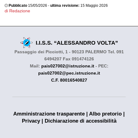
Pubblicato
15/05/2026 -
ultima revisione:
15 Maggio 2026
di Redazione
I.I.S.S. “ALESSANDRO VOLTA”
Passaggio dei Picciotti, 1 - 90123 PALERMO Tel. 091
6494207 Fax 091474126
Mail:
pais027002@istruzione.it
- PEC:
pais027002@pec.istruzione.it
C.F. 80016540827
Amministrazione trasparente
|
Albo pretorio
|
Privacy
|
Dichiarazione di accessibilità