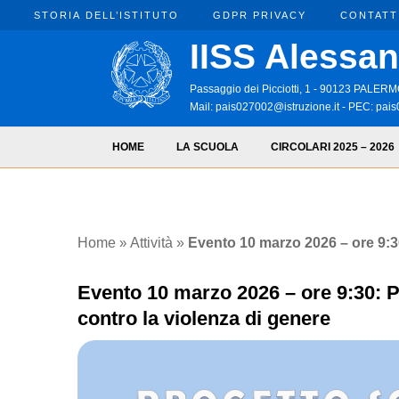
STORIA DELL’ISTITUTO
GDPR PRIVACY
CONTATT
IISS Alessan
Passaggio dei Picciotti, 1 - 90123 PALE
Mail:
pais027002@istruzione.it
- PEC:
pais
HOME
LA SCUOLA
CIRCOLARI 2025 – 2026
Attività
Home
»
»
Evento 10 marzo 2026 – ore 9:30
Evento 10 marzo 2026 – ore 9:30: P
contro la violenza di genere