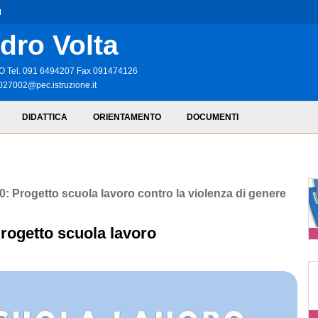
I
dro Volta
RMO Tel. 091 6494207 Fax 091474126
027002@pec.istruzione.it
DIDATTICA
ORIENTAMENTO
DOCUMENTI
: Progetto scuola lavoro contro la violenza di genere
rogetto scuola lavoro