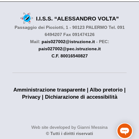
I.I.S.S. “ALESSANDRO VOLTA”
Passaggio dei Picciotti, 1 - 90123 PALERMO Tel. 091
6494207 Fax 091474126
Mail:
pais027002@istruzione.it
- PEC:
pais027002@pec.istruzione.it
C.F. 80016540827
Amministrazione trasparente
|
Albo pretorio
|
Privacy
|
Dichiarazione di accessibilità
Web site developed by Gianni Messina
© Tutti i diritti riservati