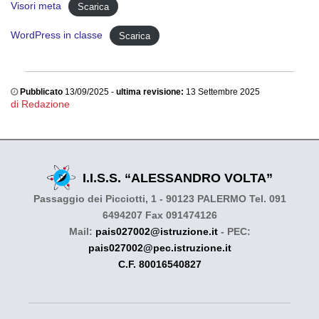
Visori meta
Scarica
WordPress in classe
Scarica
Pubblicato
13/09/2025 -
ultima revisione:
13 Settembre 2025
di Redazione
I.I.S.S. “ALESSANDRO VOLTA”
Passaggio dei Picciotti, 1 - 90123 PALERMO Tel. 091
6494207 Fax 091474126
Mail:
pais027002@istruzione.it
- PEC:
pais027002@pec.istruzione.it
C.F. 80016540827