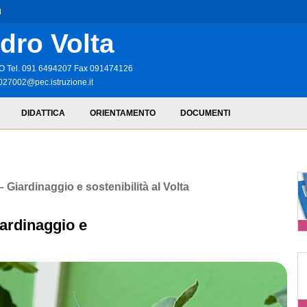
I
dro Volta
RMO Tel. 091 6494207 Fax 091474126
027002@pec.istruzione.it
DIDATTICA
ORIENTAMENTO
DOCUMENTI
 Giardinaggio e sostenibilità al Volta
ardinaggio e