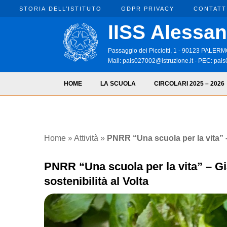
STORIA DELL’ISTITUTO
GDPR PRIVACY
CONTATT
IISS Alessan
Passaggio dei Picciotti, 1 - 90123 PALE
Mail:
pais027002@istruzione.it
- PEC:
pais
HOME
LA SCUOLA
CIRCOLARI 2025 – 2026
Attività
Home
»
»
PNRR “Una scuola per la vita” –
PNRR “Una scuola per la vita” – Gi
sostenibilità al Volta