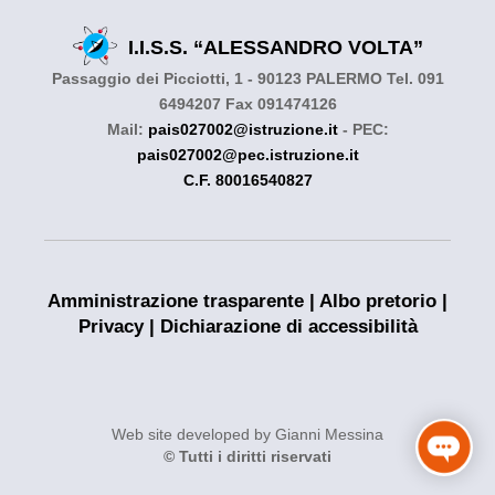
I.I.S.S. “ALESSANDRO VOLTA”
Passaggio dei Picciotti, 1 - 90123 PALERMO Tel. 091
6494207 Fax 091474126
Mail:
pais027002@istruzione.it
- PEC:
pais027002@pec.istruzione.it
C.F. 80016540827
Amministrazione trasparente
|
Albo pretorio
|
Privacy
|
Dichiarazione di accessibilità
Web site developed by Gianni Messina
© Tutti i diritti riservati