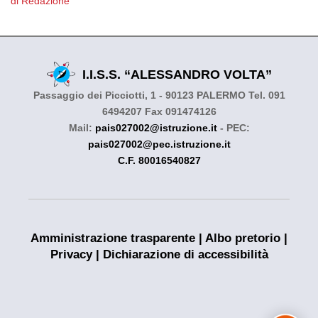
di Redazione
I.I.S.S. “ALESSANDRO VOLTA”
Passaggio dei Picciotti, 1 - 90123 PALERMO Tel. 091
6494207 Fax 091474126
Mail:
pais027002@istruzione.it
- PEC:
pais027002@pec.istruzione.it
C.F. 80016540827
Amministrazione trasparente
|
Albo pretorio
|
Privacy
|
Dichiarazione di accessibilità