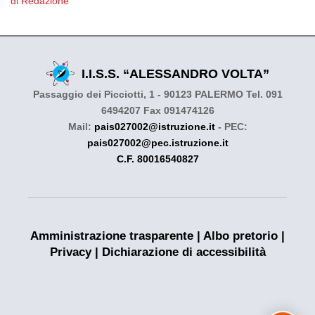
di Redazione
I.I.S.S. “ALESSANDRO VOLTA”
Passaggio dei Picciotti, 1 - 90123 PALERMO Tel. 091
6494207 Fax 091474126
Mail:
pais027002@istruzione.it
- PEC:
pais027002@pec.istruzione.it
C.F. 80016540827
Amministrazione trasparente
|
Albo pretorio
|
Privacy
|
Dichiarazione di accessibilità