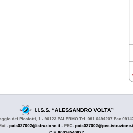
I.I.S.S. “ALESSANDRO VOLTA”
ggio dei Picciotti, 1 - 90123 PALERMO Tel. 091 6494207 Fax 091
Mail:
pais027002@istruzione.it
- PEC:
pais027002@pec.istruzione.i
C.F. 80016540827