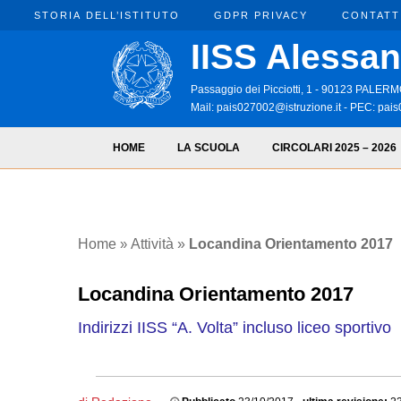
STORIA DELL’ISTITUTO
GDPR PRIVACY
CONTATT
IISS Alessan
Passaggio dei Picciotti, 1 - 90123 PALE
Mail:
pais027002@istruzione.it
- PEC:
pais
HOME
LA SCUOLA
CIRCOLARI 2025 – 2026
Attività
Home
»
»
Locandina Orientamento 2017
Locandina Orientamento 2017
Indirizzi IISS “A. Volta” incluso liceo sportivo