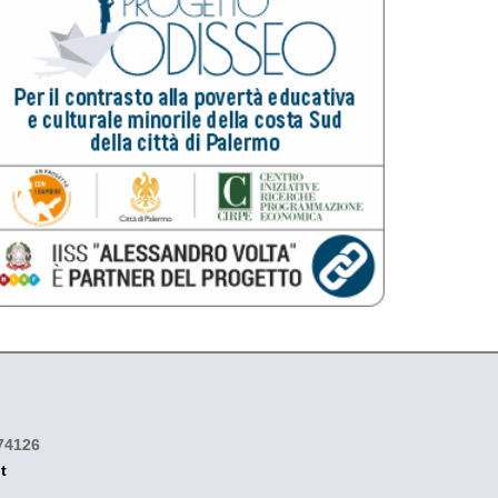
474126
t