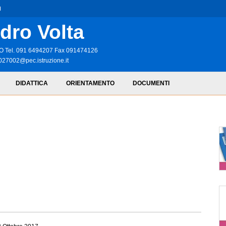
I
dro Volta
RMO Tel. 091 6494207 Fax 091474126
027002@pec.istruzione.it
DIDATTICA
ORIENTAMENTO
DOCUMENTI