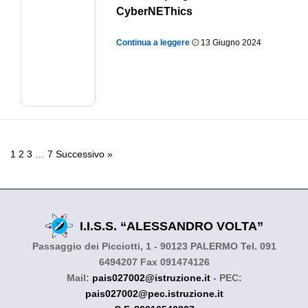
CyberNEThics
Continua a leggere
13 Giugno 2024
1
2
3
…
7
Successivo »
I.I.S.S. “ALESSANDRO VOLTA”
Passaggio dei Picciotti, 1 - 90123 PALERMO Tel. 091
6494207 Fax 091474126
Mail:
pais027002@istruzione.it
- PEC:
pais027002@pec.istruzione.it