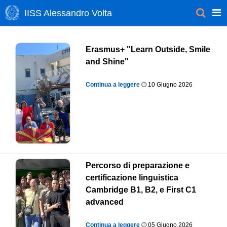
IISS Alessandro Volta
Home
»
Attività
Erasmus+ "Learn Outside, Smile
and Shine"
Continua a leggere
10 Giugno 2026
Percorso di preparazione e
certificazione linguistica
Cambridge B1, B2, e First C1
advanced
Continua a leggere
05 Giugno 2026